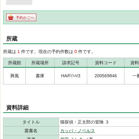
予約かごへ
所蔵
所蔵は
1
件です。現在の予約件数は
0
件です。
所蔵館
所蔵場所
請求記号
資料コード
資料
興風
書庫
HA/F/ｼﾊ/3
200569846
一
資料詳細
タイトル
猫探偵・正太郎の冒険 ３
叢書名
カッパ・ノベルス