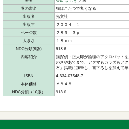
著者
柴田 よしき
／著
巻の書名
猫はこたつで丸くなる
出版者
光文社
出版年
２００４．１
ページ数
２８９，３ｐ
大きさ
１８ｃｍ
NDC分類(9版)
913.6
内容紹介
猫探偵・正太郎が論理のアクロバットを
のさやあてまで、アタマもカラダもアク
石』掲載に加筆し、書下ろしを加えて単
ISBN
4-334-07548-7
本体価格
￥８４８
NDC分類（10版）
913.6