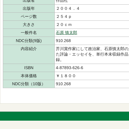
出版者
作品社
出版年
２００４．４
ページ数
２５４ｐ
大きさ
２０ｃｍ
一般件名
石原 慎太郎
NDC分類(9版)
910.268
内容紹介
芥川賞作家にして政治家、石原慎太郎の
た評論・エッセイを、単行本未収録作品
録。
ISBN
4-87893-626-6
本体価格
￥１８００
NDC分類（10版）
910.268