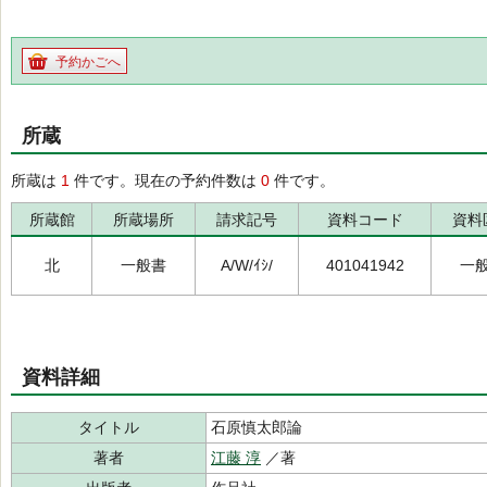
予約かごへ
所蔵
所蔵は
1
件です。現在の予約件数は
0
件です。
所蔵館
所蔵場所
請求記号
資料コード
資料
北
一般書
A/W/ｲｼ/
401041942
一
資料詳細
タイトル
石原慎太郎論
著者
江藤 淳
／著