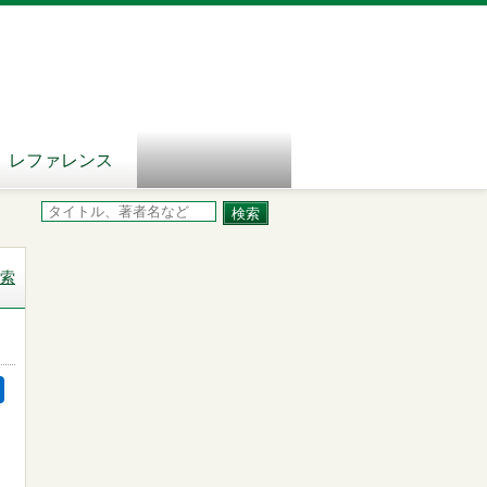
レファレンス
索