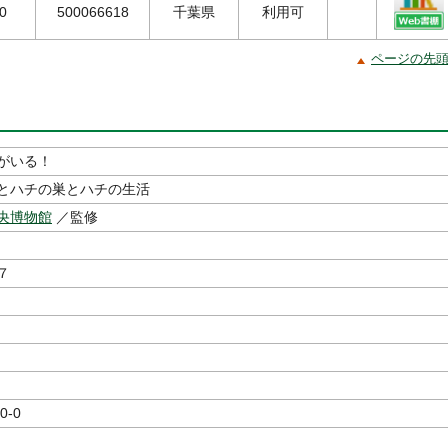
0
500066618
千葉県
利用可
ページの先
がいる！
とハチの巣とハチの生活
央博物館
／監修
７
0-0