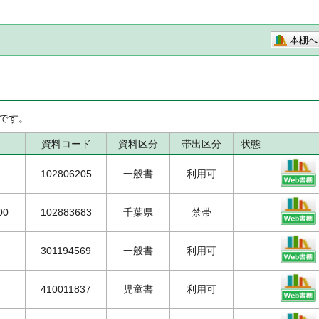
本棚へ
です。
資料コード
資料区分
帯出区分
状態
102806205
一般書
利用可
00
102883683
千葉県
禁帯
301194569
一般書
利用可
410011837
児童書
利用可