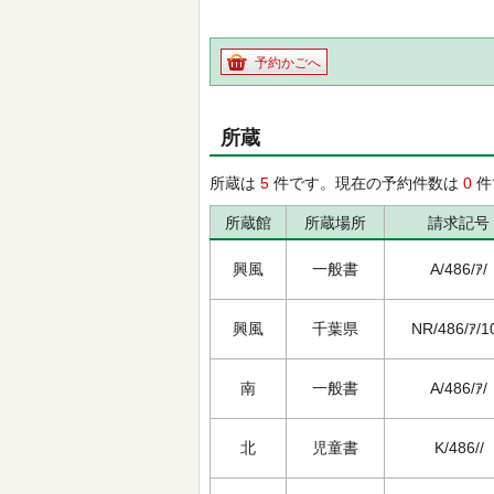
予約かごへ
所蔵
所蔵は
5
件です。現在の予約件数は
0
件
所蔵館
所蔵場所
請求記号
興風
一般書
A/486/ｱ/
興風
千葉県
NR/486/ｱ/1
南
一般書
A/486/ｱ/
北
児童書
K/486//