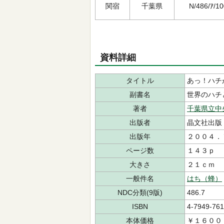
関宿
千葉県
N/486/ｱ/10
資料詳細
タイトル
あっ！ハチ
副書名
世界のハチ
著者
千葉県立中
出版者
晶文社出版
出版年
２００４．
ページ数
１４３ｐ
大きさ
２１ｃｍ
一般件名
はち（蜂）
NDC分類(9版)
486.7
ISBN
4-7949-761
本体価格
￥１６００