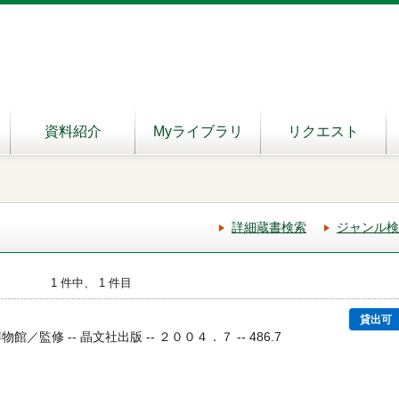
資料紹介
Myライブラリ
リクエスト
詳細蔵書検索
ジャンル検
1 件中、 1 件目
貸出可
館／監修 -- 晶文社出版 -- ２００４．７ -- 486.7