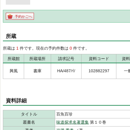
予約かごへ
所蔵
所蔵は
1
件です。現在の予約件数は
0
件です。
所蔵館
所蔵場所
請求記号
資料コード
資料
興風
書庫
HA/487/ｲ/
102882297
一
資料詳細
タイトル
百魚百珍
叢書名
味道探求名著選集
第１０巻