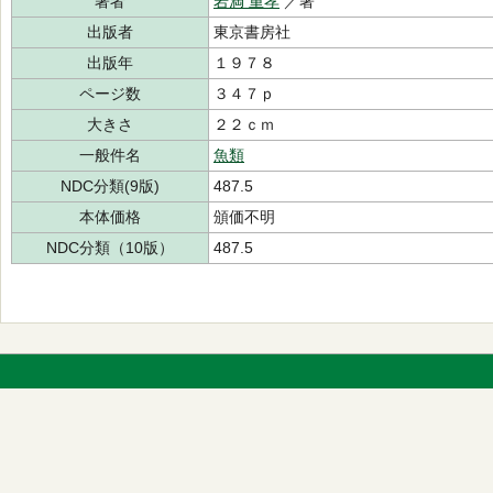
著者
岩満 重孝
／著
出版者
東京書房社
出版年
１９７８
ページ数
３４７ｐ
大きさ
２２ｃｍ
一般件名
魚類
NDC分類(9版)
487.5
本体価格
頒価不明
NDC分類（10版）
487.5