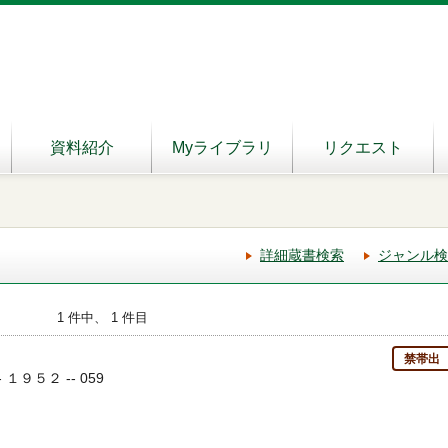
資料紹介
Myライブラリ
リクエスト
詳細蔵書検索
ジャンル検
1 件中、 1 件目
禁帯出
 １９５２ -- 059