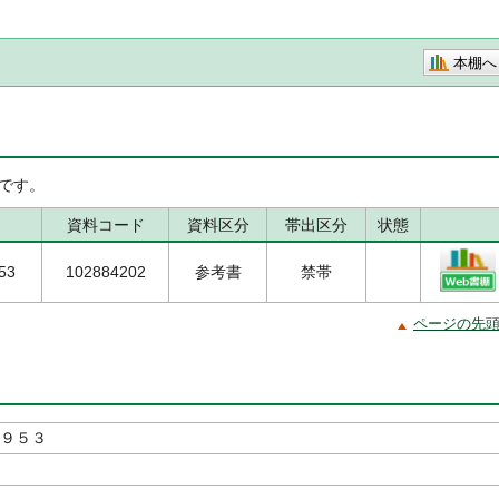
本棚へ
です。
資料コード
資料区分
帯出区分
状態
53
102884202
参考書
禁帯
ページの先
１９５３