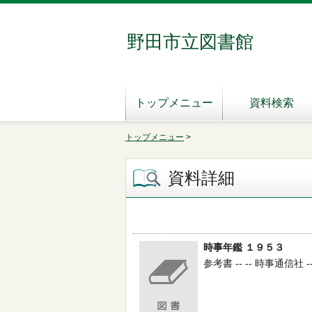
野田市立図書館
トップメニュー
資料検索
トップメニュー
>
資料詳細
時事年鑑 １９５３
参考書 -- -- 時事通信社 --