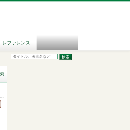
レファレンス
索