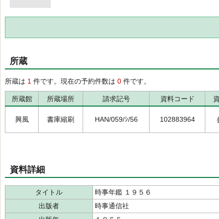
所蔵
所蔵は
1
件です。現在の予約件数は
0
件です。
所蔵館
所蔵場所
請求記号
資料コード
興風
書庫縮刷
HAN/059/ｼ/56
102883964
資料詳細
タイトル
時事年鑑 １９５６
出版者
時事通信社