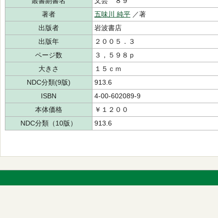
叢書副書名
文芸 ８９
著者
五味川 純平
／著
出版者
岩波書店
出版年
２００５．３
ページ数
３，５９８ｐ
大きさ
１５ｃｍ
NDC分類(9版)
913.6
ISBN
4-00-602089-9
本体価格
￥１２００
NDC分類（10版）
913.6