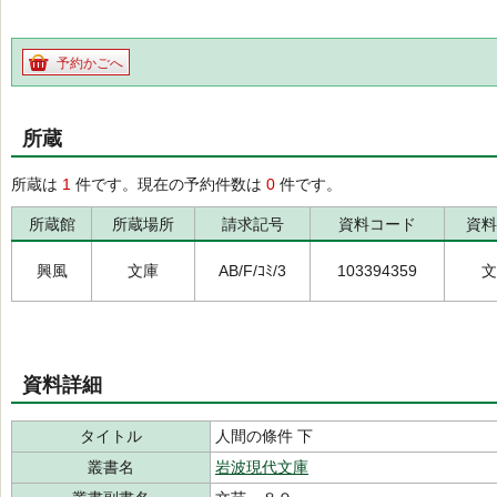
予約かごへ
所蔵
所蔵は
1
件です。現在の予約件数は
0
件です。
所蔵館
所蔵場所
請求記号
資料コード
資料
興風
文庫
AB/F/ｺﾐ/3
103394359
文
資料詳細
タイトル
人間の條件 下
叢書名
岩波現代文庫