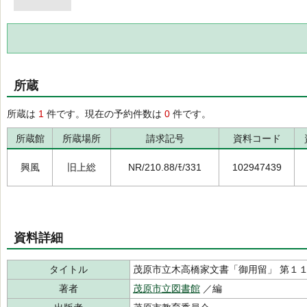
所蔵
所蔵は
1
件です。現在の予約件数は
0
件です。
所蔵館
所蔵場所
請求記号
資料コード
興風
旧上総
NR/210.88/ﾓ/331
102947439
資料詳細
タイトル
茂原市立木高橋家文書「御用留」 第１
著者
茂原市立図書館
／編