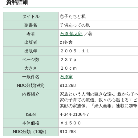
資料詳細
タイトル
息子たちと私
副書名
子供あっての親
著者
石原 慎太郎
／著
出版者
幻冬舎
出版年
２００５．１１
ページ数
２３７ｐ
大きさ
２０ｃｍ
一般件名
石原家
NDC分類(9版)
910.268
内容紹介
家族という人間の巨きな環-。親から子
家の子育ての流儀。数々の心温まるエピ
素顔の家族像。『婦人画報』連載に加筆
ISBN
4-344-01064-7
本体価格
￥１５００
NDC分類（10版）
910.268