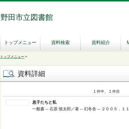
野田市立図書館
トップメニュー
資料検索
資料紹介
トップメニュー
>
資料詳細
1 件中、 1 件目
息子たちと私
一般書 -- 石原 慎太郎／著 -- 幻冬舎 -- ２００５．１１ --