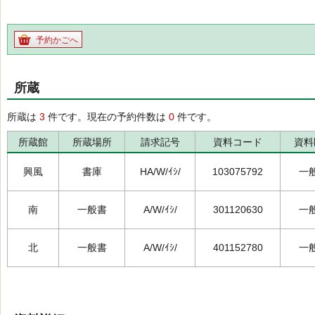
予約かごへ
所蔵
所蔵は
3
件です。現在の予約件数は
0
件です。
所蔵館
所蔵場所
請求記号
資料コード
資料
興風
書庫
HA/W/ｲｼ/
103075792
一
南
一般書
A/W/ｲｼ/
301120630
一
北
一般書
A/W/ｲｼ/
401152780
一