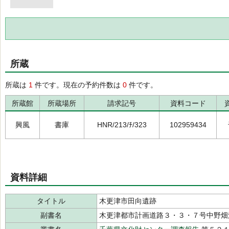
所蔵
所蔵は
1
件です。現在の予約件数は
0
件です。
所蔵館
所蔵場所
請求記号
資料コード
興風
書庫
HNR/213/ﾁ/323
102959434
資料詳細
タイトル
木更津市田向遺跡
副書名
木更津都市計画道路３・３・７号中野畑