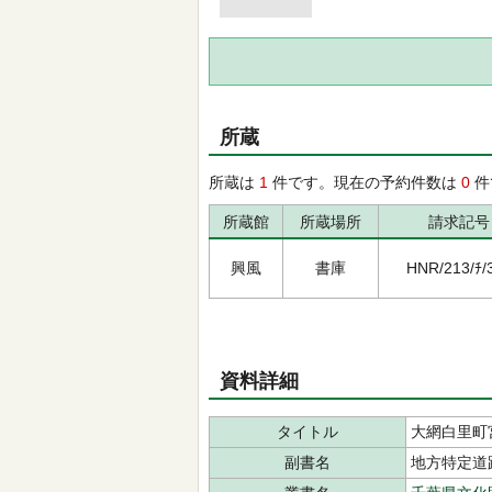
所蔵
所蔵は
1
件です。現在の予約件数は
0
件
所蔵館
所蔵場所
請求記号
興風
書庫
HNR/213/ﾁ/
資料詳細
タイトル
大網白里町
副書名
地方特定道