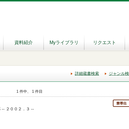
資料紹介
Myライブラリ
リクエスト
詳細蔵書検索
ジャンル検
1 件中、 1 件目
禁帯出
 -- ２００２．３ --