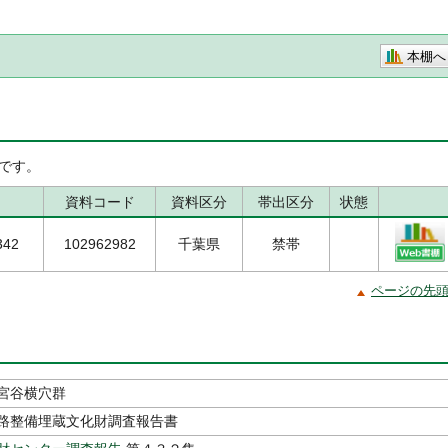
本棚へ
です。
資料コード
資料区分
帯出区分
状態
342
102962982
千葉県
禁帯
ページの先
宮谷横穴群
路整備埋蔵文化財調査報告書