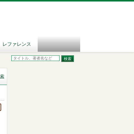
レファレンス
索