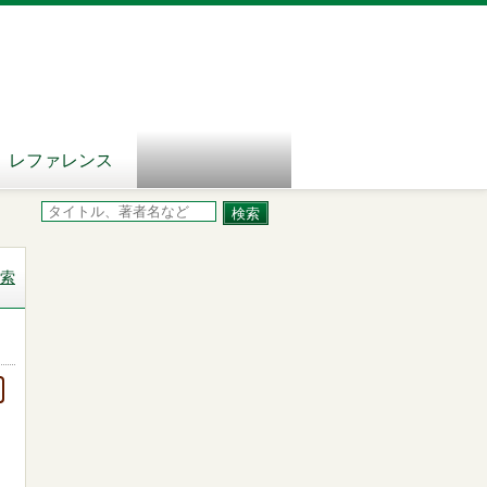
レファレンス
索