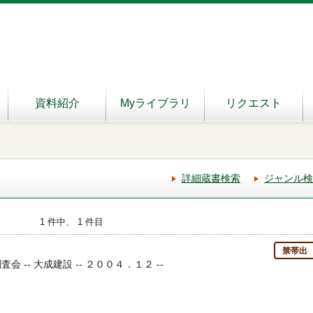
資料紹介
Myライブラリ
リクエスト
詳細蔵書検索
ジャンル検
1 件中、 1 件目
禁帯出
会 -- 大成建設 -- ２００４．１２ --