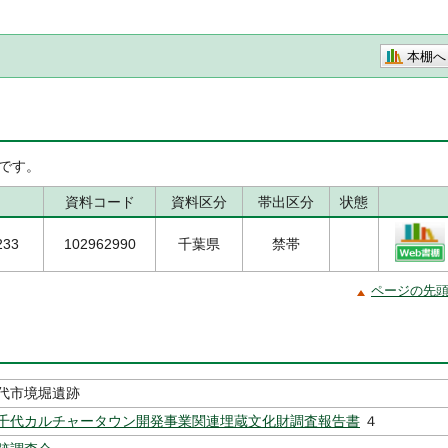
本棚へ
です。
資料コード
資料区分
帯出区分
状態
233
102962990
千葉県
禁帯
ページの先
代市境堀遺跡
千代カルチャータウン開発事業関連埋蔵文化財調査報告書
４