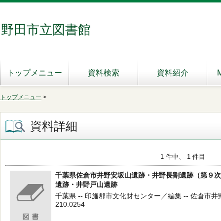
野田市立図書館
トップメニュー
資料検索
資料紹介
トップメニュー
>
資料詳細
1 件中、 1 件目
千葉県佐倉市井野安坂山遺跡・井野長割遺跡（第９次
遺跡・井野戸山遺跡
千葉県 -- 印旛郡市文化財センター／編集 -- 佐倉市井
210.0254