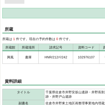
所蔵
所蔵は
1
件です。現在の予約件数は
0
件です。
所蔵館
所蔵場所
請求記号
資料コード
興風
書庫
HNR/212/ｲ/242
102976107
資料詳細
タイトル
千葉県佐倉市井野安坂山遺跡・井野長割
跡・井野戸山遺跡
副書名
佐倉市井野東土地区画整理事業地内埋蔵