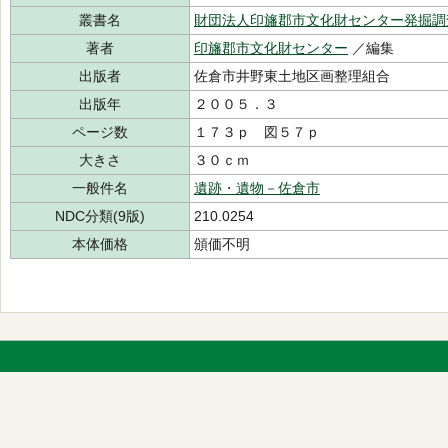
叢書名
財団法人印旛郡市文化財センター発掘調
著者
印旛郡市文化財センター
／編集
出版者
佐倉市井野東土地区画整理組合
出版年
２００５．３
ページ数
１７３ｐ 図５７ｐ
大きさ
３０ｃｍ
一般件名
遺跡・遺物－佐倉市
NDC分類(9版)
210.0254
本体価格
頒価不明