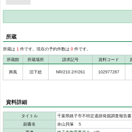
所蔵
所蔵は
1
件です。現在の予約件数は
0
件です。
所蔵館
所蔵場所
請求記号
資料コード
興風
旧下総
NR/210.2/ﾁ/261
102977287
資料詳細
タイトル
千葉県銚子市不特定遺跡発掘調査報告書
副書名
余山貝塚 ５