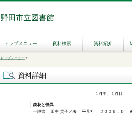
野田市立図書館
トップメニュー
資料検索
資料紹介
トップメニュー
>
資料詳細
1 件中、 1 件目
鏡花と怪異
一般書 -- 田中 貴子／著 -- 平凡社 -- ２００６．５ -- 91