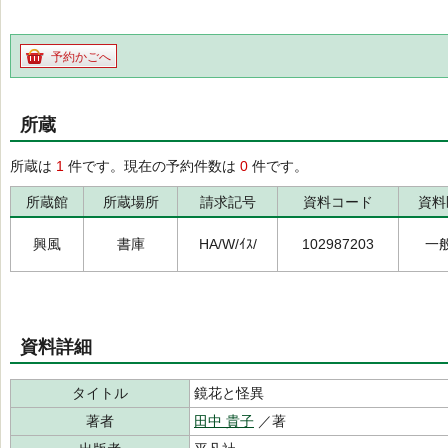
予約かごへ
所蔵
所蔵は
1
件です。現在の予約件数は
0
件です。
所蔵館
所蔵場所
請求記号
資料コード
資料
興風
書庫
HA/W/ｲｽ/
102987203
一
資料詳細
タイトル
鏡花と怪異
著者
田中 貴子
／著