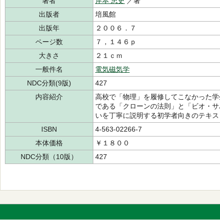
著者
岸本 忠史
／著
出版者
培風館
出版年
２００６．７
ページ数
７，１４６ｐ
大きさ
２１ｃｍ
一般件名
電気磁気学
NDC分類(9版)
427
内容紹介
高校で「物理」を履修してこなかった学
である「クローンの法則」と「ビオ・サ
いを丁寧に説明する初学者向きのテキス
ISBN
4-563-02266-7
本体価格
￥１８００
NDC分類（10版）
427