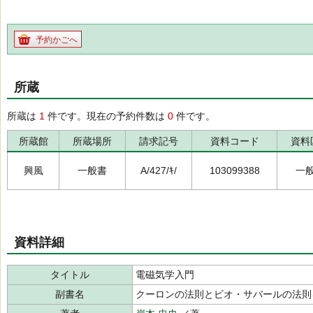
予約かごへ
所蔵
所蔵は
1
件です。現在の予約件数は
0
件です。
所蔵館
所蔵場所
請求記号
資料コード
資料
興風
一般書
A/427/ｷ/
103099388
一
資料詳細
タイトル
電磁気学入門
副書名
クーロンの法則とビオ・サバールの法則