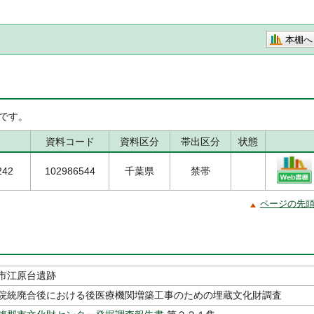
本棚へ
です。
資料コード
資料区分
帯出区分
状態
242
102986544
千葉県
禁帯
ページの先
市江原台遺跡
院統廃合後における後医療機関増築工事のための埋蔵文化財調査