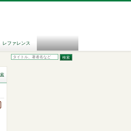
レファレンス
索