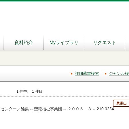
資料紹介
Myライブラリ
リクエスト
詳細蔵書検索
ジャンル検
1 件中、 1 件目
禁帯出
ンター／編集 -- 聖隷福祉事業団 -- ２００５．３ -- 210.0254