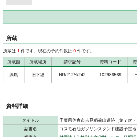
所蔵
所蔵は
1
件です。現在の予約件数は
0
件です。
所蔵館
所蔵場所
請求記号
資料コード
資
興風
旧下総
NR/212/ｲ/242
102986569
資料詳細
タイトル
千葉県佐倉市吉見稲荷山遺跡（第７次・
副書名
コスモ石油ガソリンスタンド建設予定地