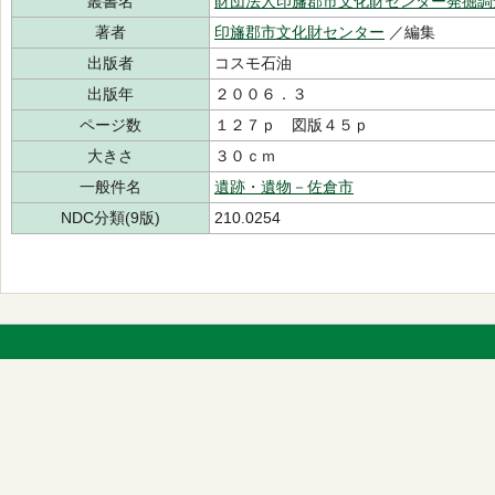
叢書名
財団法人印旛郡市文化財センター発掘調
著者
印旛郡市文化財センター
／編集
出版者
コスモ石油
出版年
２００６．３
ページ数
１２７ｐ 図版４５ｐ
大きさ
３０ｃｍ
一般件名
遺跡・遺物－佐倉市
NDC分類(9版)
210.0254