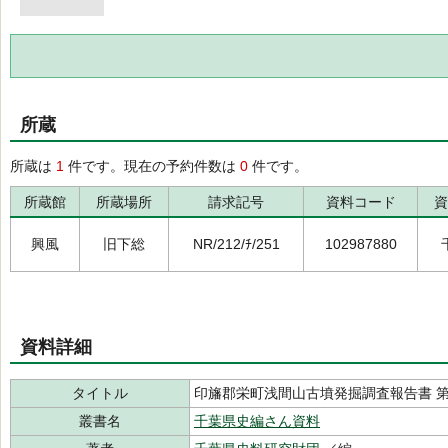
所蔵
所蔵は
1
件です。現在の予約件数は
0
件です。
所蔵館
所蔵場所
請求記号
資料コード
資
興風
旧下総
NR/212/ﾁ/251
102987880
資料詳細
タイトル
印旛郡栄町浅間山古墳発掘調査報告書 
叢書名
千葉県史編さん資料