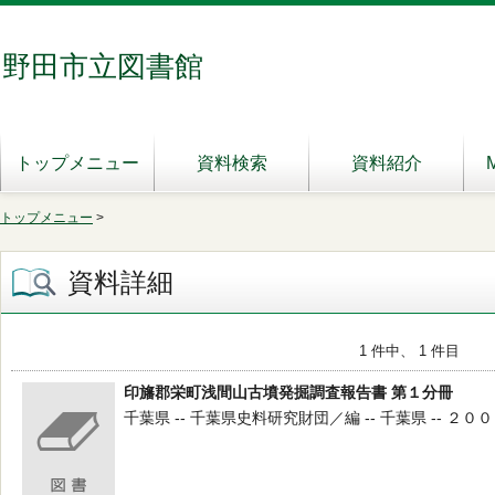
野田市立図書館
トップメニュー
資料検索
資料紹介
トップメニュー
>
資料詳細
1 件中、 1 件目
印旛郡栄町浅間山古墳発掘調査報告書 第１分冊
千葉県 -- 千葉県史料研究財団／編 -- 千葉県 -- ２００２．