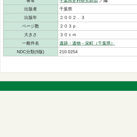
著者
千葉県史料研究財団
／編
出版者
千葉県
出版年
２００２．３
ページ数
２０３ｐ
大きさ
３０ｃｍ
一般件名
遺跡・遺物－栄町（千葉県）
NDC分類(9版)
210.0254