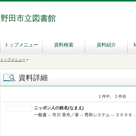
野田市立図書館
トップメニュー
資料検索
資料紹介
トップメニュー
>
資料詳細
1 件中、 1 件目
ニッポン人の姓名(なまえ)
一般書 -- 市川 香舟／著 -- 秀和システム -- ２００６．１１