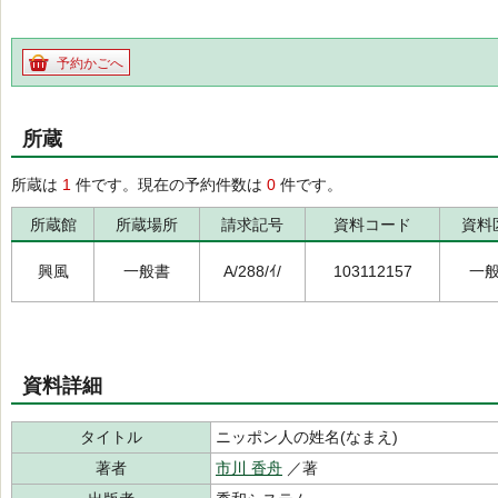
予約かごへ
所蔵
所蔵は
1
件です。現在の予約件数は
0
件です。
所蔵館
所蔵場所
請求記号
資料コード
資料
興風
一般書
A/288/ｲ/
103112157
一
資料詳細
タイトル
ニッポン人の姓名(なまえ)
著者
市川 香舟
／著