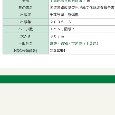
著者
千葉県教育振興財団
／編
巻の書名
国道道路改築委託埋蔵文化財調査報告書
出版者
千葉県県土整備部
出版年
２００６．３
ページ数
１５ｐ，図版７
大きさ
３０ｃｍ
一般件名
遺跡・遺物－市原市（千葉県）
NDC分類(9版)
210.0254