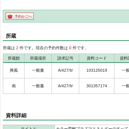
予約かごへ
所蔵
所蔵は
2
件です。現在の予約件数は
0
件です。
所蔵館
所蔵場所
請求記号
資料コード
資料
興風
一般書
A/427/ｶ/
103125019
一
南
一般書
A/427/ｶ/
301357174
一
資料詳細
タイトル
カラー図解プラズマエネルギーのすべて