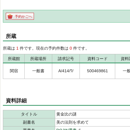
予約かごへ
所蔵
所蔵は
1
件です。現在の予約件数は
0
件です。
所蔵館
所蔵場所
請求記号
資料コード
資料
関宿
一般書
A/414/ﾜ/
500469861
一
資料詳細
タイトル
黄金比の謎
副書名
美の法則を求めて