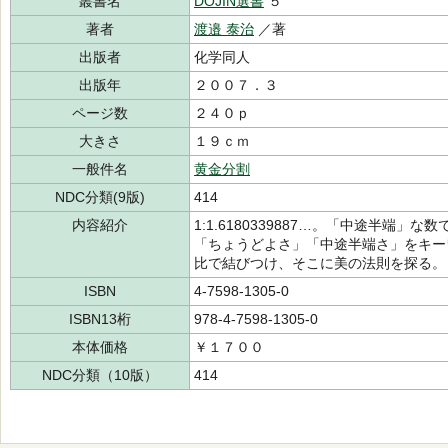
叢書名
DOJIN選書
５
著者
渡邉 泰治
／著
出版者
化学同人
出版年
２００７．３
ページ数
２４０ｐ
大きさ
１９ｃｍ
一般件名
黄金分割
NDC分類(9版)
414
内容紹介
1:1.6180339887…。「中途半端
「ちょうどよさ」「中途半端さ」をキー
比で結びつけ、そこに美の法則を探る。
ISBN
4-7598-1305-0
ISBN13桁
978-4-7598-1305-0
本体価格
￥１７００
NDC分類（10版）
414