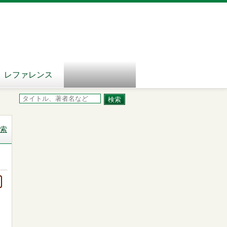
レファレンス
索