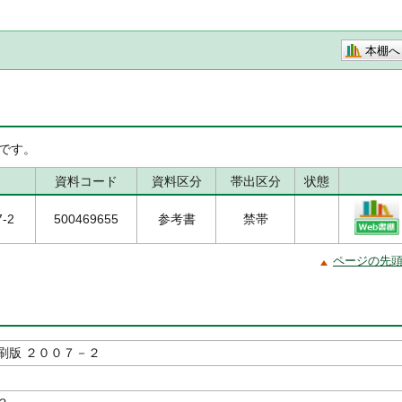
本棚へ
です。
資料コード
資料区分
帯出区分
状態
7-2
500469655
参考書
禁帯
ページの先
刷版 ２００７－２