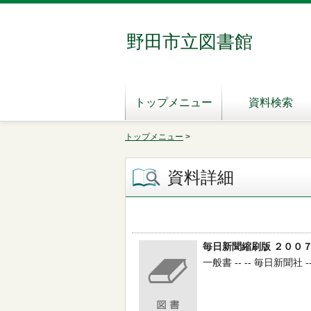
野田市立図書館
トップメニュー
資料検索
トップメニュー
>
資料詳細
毎日新聞縮刷版 ２００
一般書 -- -- 毎日新聞社 -