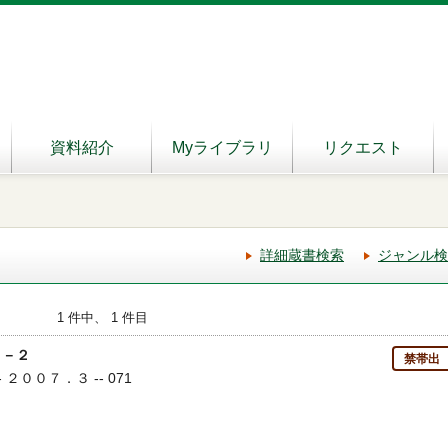
資料紹介
Myライブラリ
リクエスト
詳細蔵書検索
ジャンル検
1 件中、 1 件目
７－２
禁帯出
- ２００７．３ -- 071