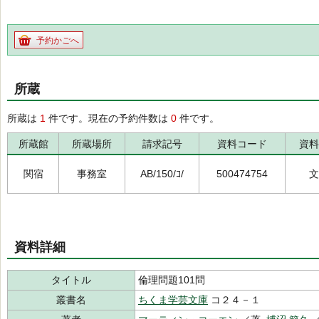
予約かごへ
所蔵
所蔵は
1
件です。現在の予約件数は
0
件です。
所蔵館
所蔵場所
請求記号
資料コード
資料
関宿
事務室
AB/150/ｺ/
500474754
文
資料詳細
タイトル
倫理問題101問
叢書名
ちくま学芸文庫
コ２４－１