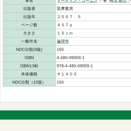
著者
マーティン・コーエン
／著,
榑沼 範久
出版者
筑摩書房
出版年
２００７．５
ページ数
４５７ｐ
大きさ
１５ｃｍ
一般件名
倫理学
NDC分類(9版)
150
ISBN
4-480-09059-1
ISBN13桁
978-4-480-09059-1
本体価格
￥１４００
NDC分類（10版）
150