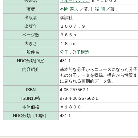
叢書名
ブルーバックス
Ｂ－１５６２
著者
本間 善夫
／著,
川端 潤
／著
出版者
講談社
出版年
２００７．９
ページ数
３６５ｐ
大きさ
１８ｃｍ
一般件名
分子
,
分子構造
NDC分類(9版)
431.1
内容紹介
基本的な分子からニュースになった分子
もの分子データを収録。構造から性質ま
に見られる画期的データ集。
ISBN
4-06-257562-1
ISBN13桁
978-4-06-257562-1
本体価格
￥１８００
NDC分類（10版）
431.1