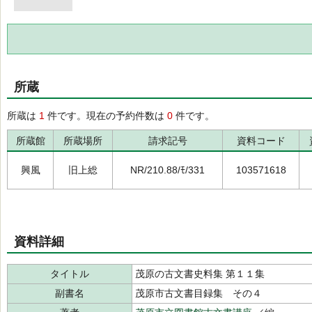
所蔵
所蔵は
1
件です。現在の予約件数は
0
件です。
所蔵館
所蔵場所
請求記号
資料コード
興風
旧上総
NR/210.88/ﾓ/331
103571618
資料詳細
タイトル
茂原の古文書史料集 第１１集
副書名
茂原市古文書目録集 その４