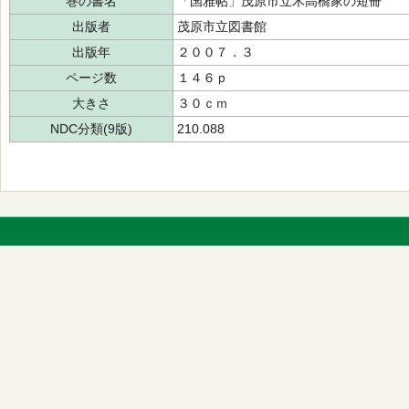
巻の書名
「国雅帖」茂原市立木高橋家の短冊
出版者
茂原市立図書館
出版年
２００７．３
ページ数
１４６ｐ
大きさ
３０ｃｍ
NDC分類(9版)
210.088