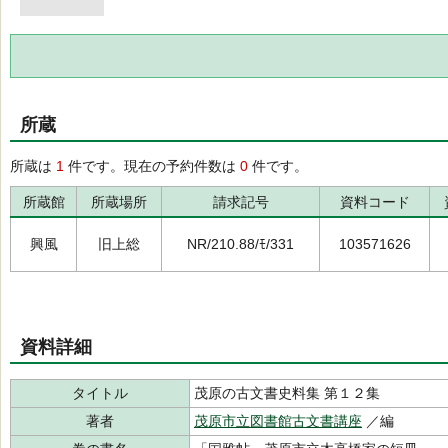
所蔵
所蔵は
1
件です。現在の予約件数は
0
件です。
所蔵館
所蔵場所
請求記号
資料コード
興風
旧上総
NR/210.88/ﾓ/331
103571626
資料詳細
タイトル
茂原の古文書史料集 第１２集
著者
茂原市立図書館古文書講座
／編