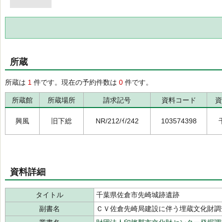
所蔵
所蔵は
1
件です。現在の予約件数は
0
件です。
所蔵館
所蔵場所
請求記号
資料コード
資
興風
旧下総
NR/212/ｲ/242
103574398
資料詳細
タイトル
千葉県佐倉市先崎城跡遺跡
副書名
ＣＶ佐倉先崎局建設に伴う埋蔵文化財調