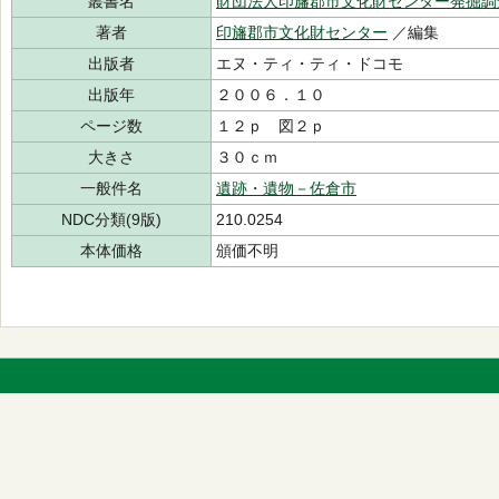
叢書名
財団法人印旛郡市文化財センター発掘調
著者
印旛郡市文化財センター
／編集
出版者
エヌ・ティ・ティ・ドコモ
出版年
２００６．１０
ページ数
１２ｐ 図２ｐ
大きさ
３０ｃｍ
一般件名
遺跡・遺物－佐倉市
NDC分類(9版)
210.0254
本体価格
頒価不明