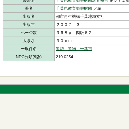
叢書名
千葉県教育振興財団調査報告
第５７２
著者
千葉県教育振興財団
／編
出版者
都市再生機構千葉地域支社
出版年
２００７．３
ページ数
３６８ｐ 図版６２
大きさ
３０ｃｍ
一般件名
遺跡・遺物－千葉市
NDC分類(9版)
210.0254