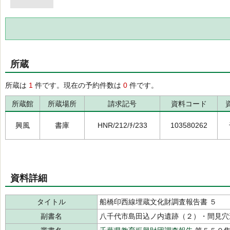
所蔵
所蔵は
1
件です。現在の予約件数は
0
件です。
所蔵館
所蔵場所
請求記号
資料コード
興風
書庫
HNR/212/ﾁ/233
103580262
資料詳細
タイトル
船橋印西線埋蔵文化財調査報告書 ５
副書名
八千代市島田込ノ内遺跡（２）・間見穴