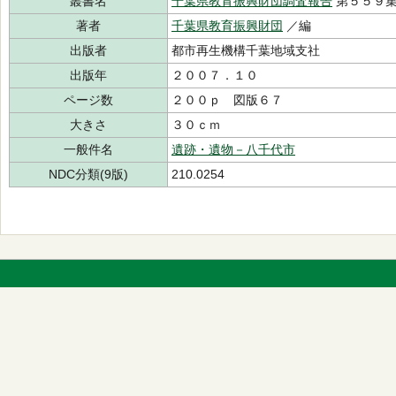
叢書名
千葉県教育振興財団調査報告
第５５９
著者
千葉県教育振興財団
／編
出版者
都市再生機構千葉地域支社
出版年
２００７．１０
ページ数
２００ｐ 図版６７
大きさ
３０ｃｍ
一般件名
遺跡・遺物－八千代市
NDC分類(9版)
210.0254