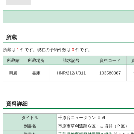
所蔵
所蔵は
1
件です。現在の予約件数は
0
件です。
所蔵館
所蔵場所
請求記号
資料コード
興風
書庫
HNR/212/ﾁ/311
103580387
資料詳細
タイトル
千原台ニュータウン ⅩⅥ
副書名
市原市草刈遺跡Ｇ区・古墳群（Ｐ区）