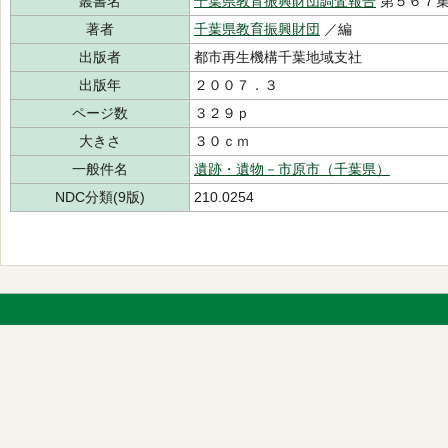
叢書名
千葉県教育振興財団調査報告
第５６７
著者
千葉県教育振興財団
／編
出版者
都市再生機構千葉地域支社
出版年
２００７．３
ページ数
３２９ｐ
大きさ
３０ｃｍ
一般件名
遺跡・遺物－市原市（千葉県）
NDC分類(9版)
210.0254