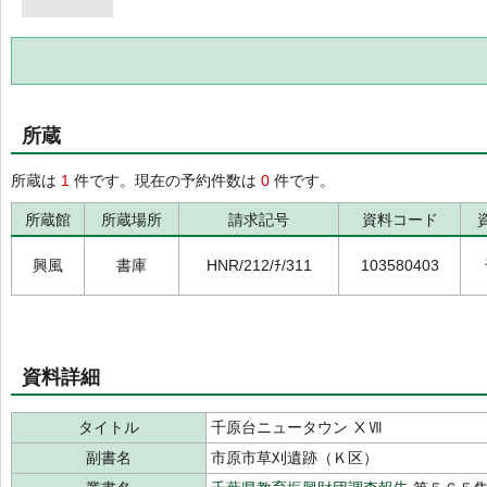
所蔵
所蔵は
1
件です。現在の予約件数は
0
件です。
所蔵館
所蔵場所
請求記号
資料コード
興風
書庫
HNR/212/ﾁ/311
103580403
資料詳細
タイトル
千原台ニュータウン ⅩⅦ
副書名
市原市草刈遺跡（Ｋ区）