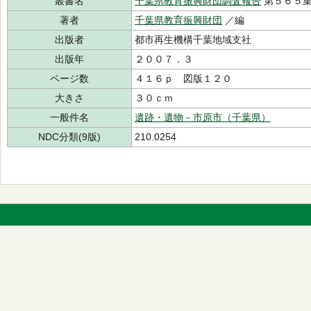
叢書名
千葉県教育振興財団調査報告
第５６５
著者
千葉県教育振興財団
／編
出版者
都市再生機構千葉地域支社
出版年
２００７．３
ページ数
４１６ｐ 図版１２０
大きさ
３０ｃｍ
一般件名
遺跡・遺物－市原市（千葉県）
NDC分類(9版)
210.0254