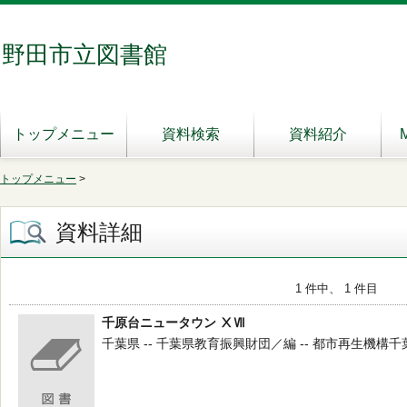
野田市立図書館
トップメニュー
資料検索
資料紹介
トップメニュー
>
資料詳細
1 件中、 1 件目
千原台ニュータウン ⅩⅦ
千葉県 -- 千葉県教育振興財団／編 -- 都市再生機構千葉地域