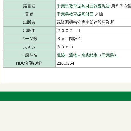
叢書名
千葉県教育振興財団調査報告
第５７３
著者
千葉県教育振興財団
／編
出版者
緑資源機構安房南部建設事業所
出版年
２００７．１
ページ数
８ｐ，図版４
大きさ
３０ｃｍ
一般件名
遺跡・遺物－南房総市（千葉県）
NDC分類(9版)
210.0254