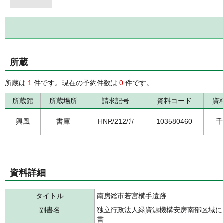
所蔵
所蔵は
1
件です。現在の予約件数は
0
件です。
所蔵館
所蔵場所
請求記号
資料コード
資
興風
書庫
HNR/212/ﾁ/
103580460
千
資料詳細
タイトル
南房総市若宮横手遺跡
副書名
独立行政法人緑資源機構安房南部区域に
書