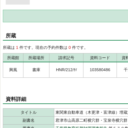
所蔵
所蔵は
1
件です。現在の予約件数は
0
件です。
所蔵館
所蔵場所
請求記号
資料コード
資
興風
書庫
HNR/212/ﾁ/
103580486
千
資料詳細
タイトル
東関東自動車道（木更津・富津線）埋蔵
副書名
君津市山高原二町横穴群・宝泉寺横穴群