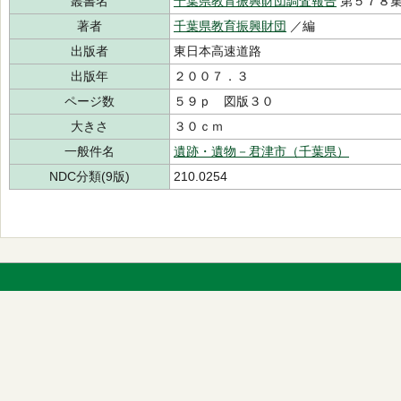
叢書名
千葉県教育振興財団調査報告
第５７８
著者
千葉県教育振興財団
／編
出版者
東日本高速道路
出版年
２００７．３
ページ数
５９ｐ 図版３０
大きさ
３０ｃｍ
一般件名
遺跡・遺物－君津市（千葉県）
NDC分類(9版)
210.0254