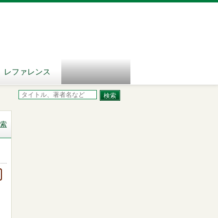
レファレンス
索