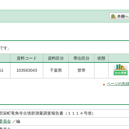
本棚へ
です。
資料コード
資料区分
帯出区分
状態
51
103583043
千葉県
禁帯
ページの先
郡栄町竜角寺古墳群測量調査報告書（１１１４号墳）
委員会
／編