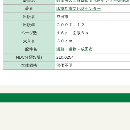
叢書名
財団法人印旛郡市文化財センター発掘調
著者
印旛郡市文化財センター
出版者
成田市
出版年
２００７．１２
ページ数
１６ｐ 図版６ｐ
大きさ
３０ｃｍ
一般件名
遺跡・遺物－成田市
NDC分類(9版)
210.0254
本体価格
頒価不明