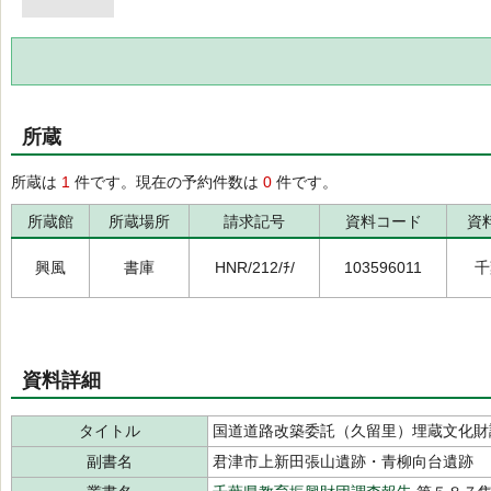
所蔵
所蔵は
1
件です。現在の予約件数は
0
件です。
所蔵館
所蔵場所
請求記号
資料コード
資
興風
書庫
HNR/212/ﾁ/
103596011
千
資料詳細
タイトル
国道道路改築委託（久留里）埋蔵文化財
副書名
君津市上新田張山遺跡・青柳向台遺跡