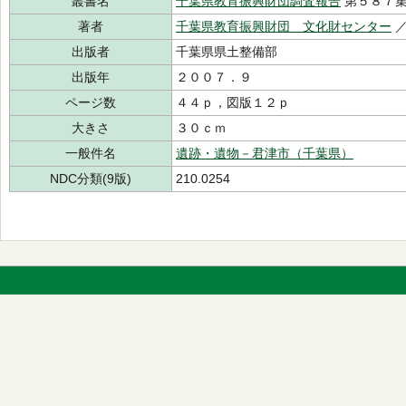
叢書名
千葉県教育振興財団調査報告
第５８７
著者
千葉県教育振興財団 文化財センター
出版者
千葉県県土整備部
出版年
２００７．９
ページ数
４４ｐ，図版１２ｐ
大きさ
３０ｃｍ
一般件名
遺跡・遺物－君津市（千葉県）
NDC分類(9版)
210.0254