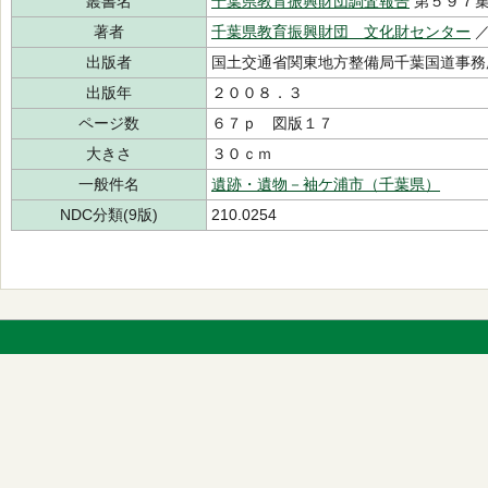
叢書名
千葉県教育振興財団調査報告
第５９７
著者
千葉県教育振興財団 文化財センター
出版者
国土交通省関東地方整備局千葉国道事務
出版年
２００８．３
ページ数
６７ｐ 図版１７
大きさ
３０ｃｍ
一般件名
遺跡・遺物－袖ケ浦市（千葉県）
NDC分類(9版)
210.0254