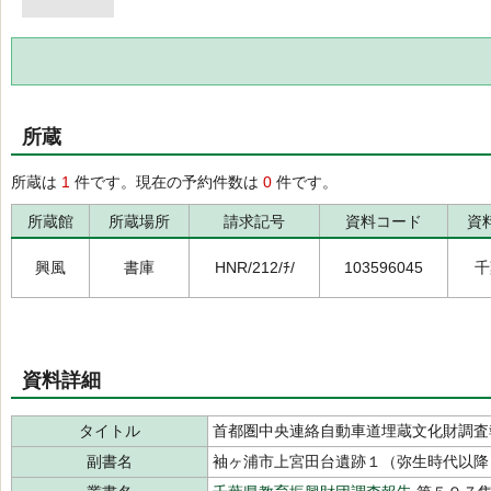
所蔵
所蔵は
1
件です。現在の予約件数は
0
件です。
所蔵館
所蔵場所
請求記号
資料コード
資
興風
書庫
HNR/212/ﾁ/
103596045
千
資料詳細
タイトル
首都圏中央連絡自動車道埋蔵文化財調査
副書名
袖ヶ浦市上宮田台遺跡１（弥生時代以降