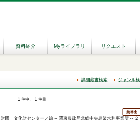
資料紹介
Myライブラリ
リクエスト
詳細蔵書検索
ジャンル検
1 件中、 1 件目
禁帯出
興財団 文化財センター／編 -- 関東農政局北総中央農業水利事業所 -- ２