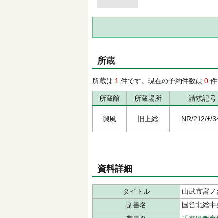
所蔵
所蔵は
1
件です。現在の予約件数は
0
件
所蔵館
所蔵場所
請求記号
興風
旧上総
NR/212/ﾁ/3
資料詳細
タイトル
山武市宮ノ
副書名
国営北総中