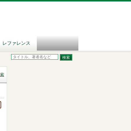
レファレンス
索