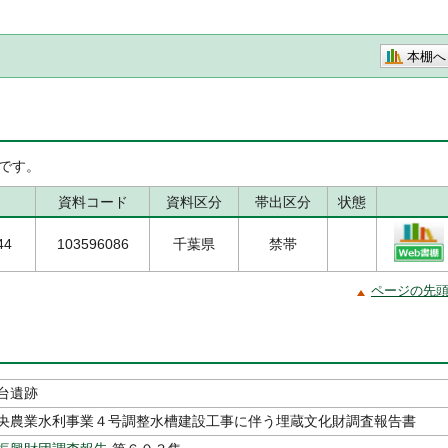
本棚へ
です。
資料コード
資料区分
帯出区分
状態
44
103596086
千葉県
禁帯
ページの先
台遺跡
央農業水利事業４号調整水槽建設工事に伴う埋蔵文化財調査報告書