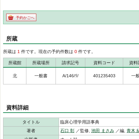
予約かごへ
所蔵
所蔵は
1
件です。現在の予約件数は
0
件です。
所蔵館
所蔵場所
請求記号
資料コード
資料
北
一般書
A/146/ﾘ/
401235403
一
資料詳細
タイトル
臨床心理学用語事典
著者
石口 彰
／監修,
池田 まさみ
／編,
青木 