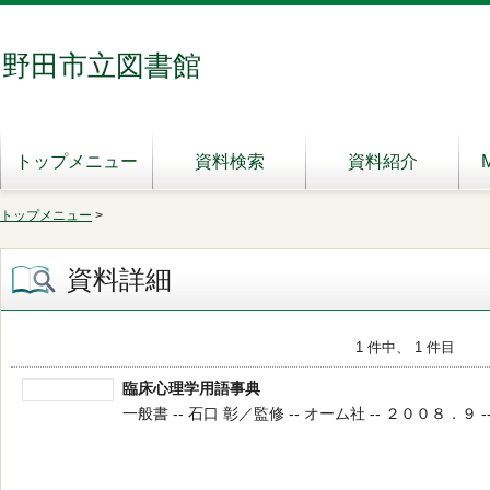
野田市立図書館
トップメニュー
資料検索
資料紹介
トップメニュー
>
資料詳細
1 件中、 1 件目
臨床心理学用語事典
一般書 -- 石口 彰／監修 -- オーム社 -- ２００８．９ --