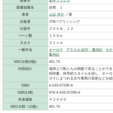
叢書名
楽学ブックス
叢書副書名
自然 １
著者
上出 洋介
／著
出版者
JTBパブリッシング
出版年
２００８．１２
ページ数
１５９ｐ
大きさ
２１ｃｍ
一般件名
オーロラ
,
アラスカ-紀行・案内記
,
カナ
案内記
NDC分類(9版)
451.75
内容紹介
地球上で私たちが肉眼で見ることができ
招待書。科学的スタイルを排し、オーロ
ロラにまつわる古今東西の芸術などを紹
ISBN
4-533-07295-6
ISBN13桁
978-4-533-07295-6
本体価格
￥２０００
NDC分類（10版）
451.75