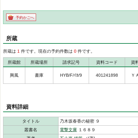
予約かごへ
所蔵
所蔵は
1
件です。現在の予約件数は
0
件です。
所蔵館
所蔵場所
請求記号
資料コード
資
興風
書庫
HYB/F/ｲｶ/9
401241898
Ｙ
資料詳細
タイトル
乃木坂春香の秘密 ９
叢書名
電撃文庫
１６８９