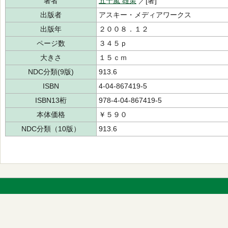
著者
五十嵐 雄策
／[著]
出版者
アスキー・メディアワークス
出版年
２００８．１２
ページ数
３４５ｐ
大きさ
１５ｃｍ
NDC分類(9版)
913.6
ISBN
4-04-867419-5
ISBN13桁
978-4-04-867419-5
本体価格
￥５９０
NDC分類（10版）
913.6