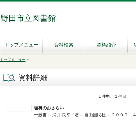
野田市立図書館
トップメニュー
資料検索
資料紹介
トップメニュー
>
資料詳細
1 件中、 1 件目
理科のおさらい
一般書 -- 涌井 良幸／著 -- 自由国民社 -- ２００９．４ -