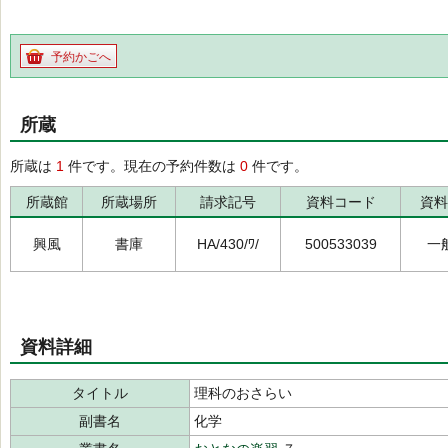
予約かごへ
所蔵
所蔵は
1
件です。現在の予約件数は
0
件です。
所蔵館
所蔵場所
請求記号
資料コード
資料
興風
書庫
HA/430/ﾜ/
500533039
一
資料詳細
タイトル
理科のおさらい
副書名
化学