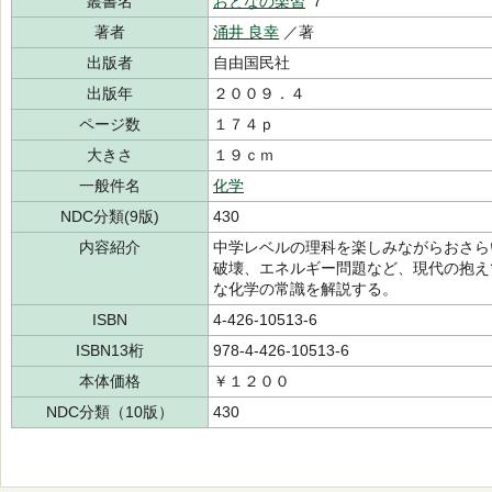
叢書名
おとなの楽習
７
著者
涌井 良幸
／著
出版者
自由国民社
出版年
２００９．４
ページ数
１７４ｐ
大きさ
１９ｃｍ
一般件名
化学
NDC分類(9版)
430
内容紹介
中学レベルの理科を楽しみながらおさら
破壊、エネルギー問題など、現代の抱え
な化学の常識を解説する。
ISBN
4-426-10513-6
ISBN13桁
978-4-426-10513-6
本体価格
￥１２００
NDC分類（10版）
430