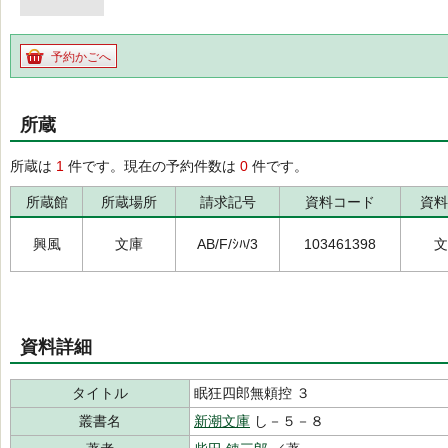
予約かごへ
所蔵
所蔵は
1
件です。現在の予約件数は
0
件です。
所蔵館
所蔵場所
請求記号
資料コード
資料
興風
文庫
AB/F/ｼﾊ/3
103461398
文
資料詳細
タイトル
眠狂四郎無頼控 ３
叢書名
新潮文庫
し－５－８