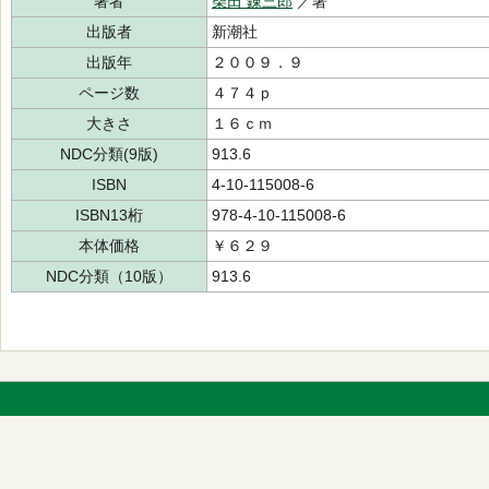
著者
柴田 錬三郎
／著
出版者
新潮社
出版年
２００９．９
ページ数
４７４ｐ
大きさ
１６ｃｍ
NDC分類(9版)
913.6
ISBN
4-10-115008-6
ISBN13桁
978-4-10-115008-6
本体価格
￥６２９
NDC分類（10版）
913.6