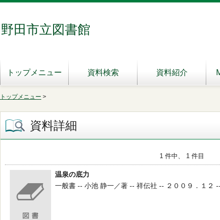
野田市立図書館
トップメニュー
資料検索
資料紹介
トップメニュー
>
資料詳細
1 件中、 1 件目
温泉の底力
一般書 -- 小池 静一／著 -- 祥伝社 -- ２００９．１２ -- 