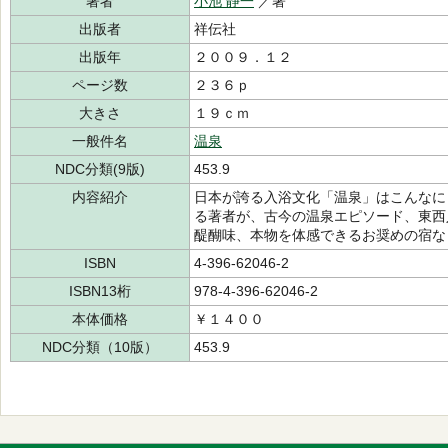
著者
小池 静一
／著
出版者
祥伝社
出版年
２００９．１２
ページ数
２３６ｐ
大きさ
１９ｃｍ
一般件名
温泉
NDC分類(9版)
453.9
内容紹介
日本が誇る入浴文化「温泉」はこんなにも
る著者が、古今の温泉エピソード、東西
醍醐味、本物を体感できるお奨めの宿な
ISBN
4-396-62046-2
ISBN13桁
978-4-396-62046-2
本体価格
￥１４００
NDC分類（10版）
453.9