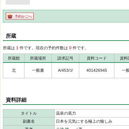
予約かごへ
所蔵
所蔵は
1
件です。現在の予約件数は
0
件です。
所蔵館
所蔵場所
請求記号
資料コード
資料
北
一般書
A/453/ｺ/
401426945
一
資料詳細
タイトル
温泉の底力
副書名
日本を元気にする極上の愉しみ