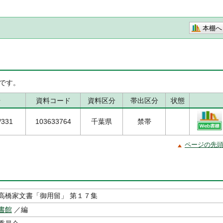
本棚へ
です。
号
資料コード
資料区分
帯出区分
状態
/331
103633764
千葉県
禁帯
ページの先
高橋家文書「御用留」 第１７集
書館
／編