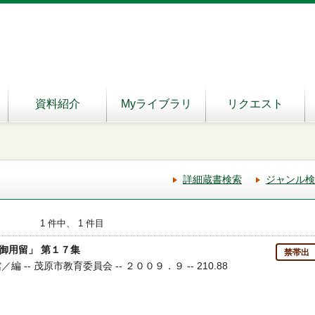
資料紹介
Myライブラリ
リクエスト
詳細蔵書検索
ジャンル検
1 件中、 1 件目
御用留」 第１７集
禁帯出
編 -- 茂原市教育委員会 -- ２００９．９ -- 210.88