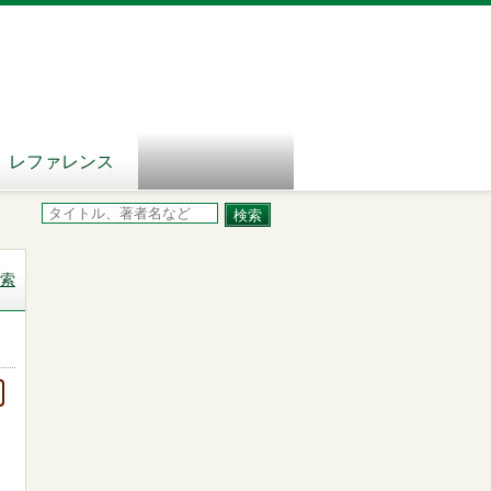
レファレンス
索