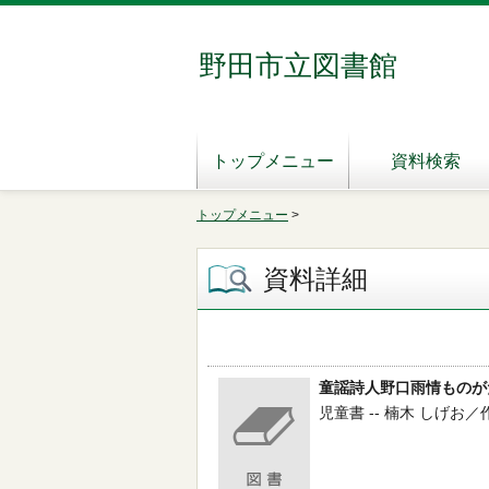
野田市立図書館
トップメニュー
資料検索
トップメニュー
>
資料詳細
童謡詩人野口雨情ものが
児童書 -- 楠木 しげお／作 