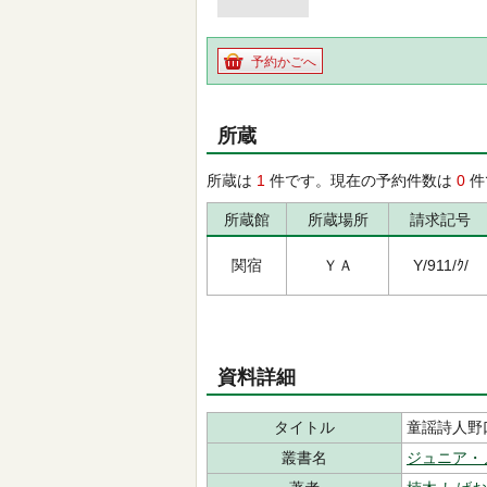
予約かごへ
所蔵
所蔵は
1
件です。現在の予約件数は
0
件
所蔵館
所蔵場所
請求記号
関宿
ＹＡ
Y/911/ｸ/
資料詳細
タイトル
童謡詩人野
叢書名
ジュニア・