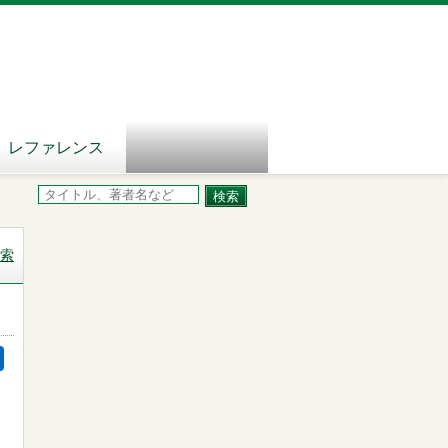
レファレンス
索