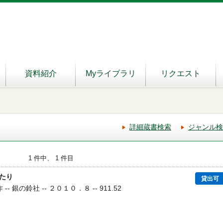
資料紹介
Myライブラリ
リクエスト
詳細蔵書検索
ジャンル検
1 件中、 1 件目
たり
貸出可
-- 銀の鈴社 -- ２０１０．８ -- 911.52