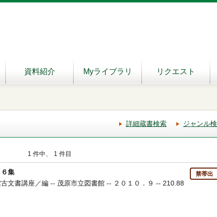
資料紹介
Myライブラリ
リクエスト
詳細蔵書検索
ジャンル検
1 件中、 1 件目
１６集
禁帯出
文書講座／編 -- 茂原市立図書館 -- ２０１０．９ -- 210.88