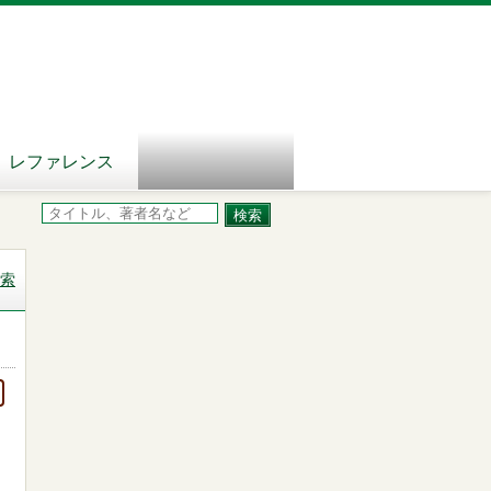
レファレンス
索