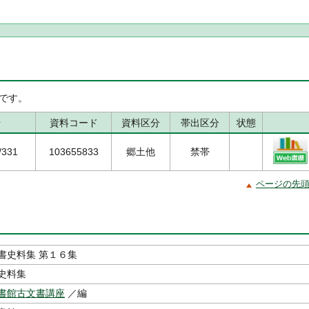
です。
号
資料コード
資料区分
帯出区分
状態
/331
103655833
郷土他
禁帯
ページの先
書史料集 第１６集
史料集
書館古文書講座
／編