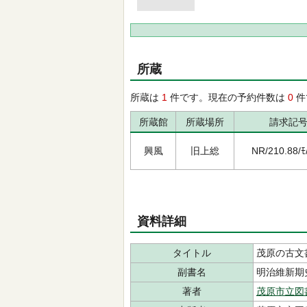
所蔵
所蔵は
1
件です。現在の予約件数は
0
件
所蔵館
所蔵場所
請求記
興風
旧上総
NR/210.88/ﾓ
資料詳細
タイトル
茂原の古文
副書名
明治維新期
著者
茂原市立図