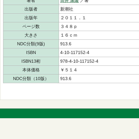
著者
筒井 康隆
／著
出版者
新潮社
出版年
２０１１．１
ページ数
３４８ｐ
大きさ
１６ｃｍ
NDC分類(9版)
913.6
ISBN
4-10-117152-4
ISBN13桁
978-4-10-117152-4
本体価格
￥５１４
NDC分類（10版）
913.6